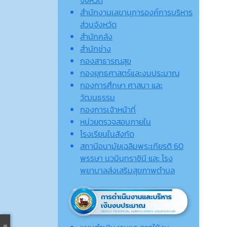
จังหวัด
สำนักงานเลขานุการองค์การบริหาร
ส่วนจังหวัด
สำนักคลัง
สำนักช่าง
กองสาธารณสุข
กองยุทธศาสตร์และงบประมาณ
กองการศึกษา ศาสนา และ
วัฒนธรรม
กองการเจ้าหน้าที่
หน่วยตรวจสอบภายใน
โรงเรียนในสังกัด
สถานีอนามัยเฉลิมพระเกียรติ 60
พรรษา นวมินทราชินี และ โรง
พยาบาลส่งเสริมสุขภาพตำบล