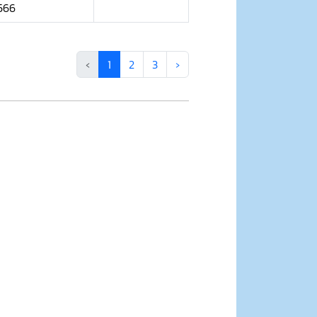
566
‹
1
2
3
›