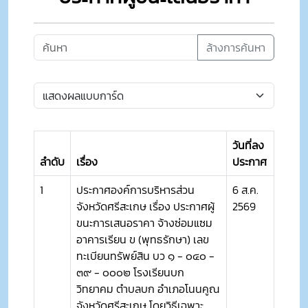
ล้างการค้นหา
วันที่ลง
ลำดับ
เรื่อง
ประกาศ
1
ประกาศองค์การบริหารส่วน
6 ส.ค.
จังหวัดศรีสะเกษ เรื่อง ประกาศผู้
2569
ขนะการเสนอราคา จ้างซ่อมแซม
อาคารเรียน ข (พุทธรักษา) เลข
ทะเบียนทรัพย์สิน บว ๑ - ๐๔๐ -
๓๙ - ๐๐๐๒ โรงเรียนบก
วิทยาคม ตำบลบก อำเภอโนนคูณ
จังหวัดศรีสะเกษ โดยวิธีเฉพาะ