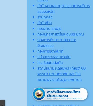
จังหวัด
สำนักงานเลขานุการองค์การบริหาร
ส่วนจังหวัด
สำนักคลัง
สำนักช่าง
กองสาธารณสุข
กองยุทธศาสตร์และงบประมาณ
กองการศึกษา ศาสนา และ
วัฒนธรรม
กองการเจ้าหน้าที่
หน่วยตรวจสอบภายใน
โรงเรียนในสังกัด
สถานีอนามัยเฉลิมพระเกียรติ 60
พรรษา นวมินทราชินี และ โรง
พยาบาลส่งเสริมสุขภาพตำบล