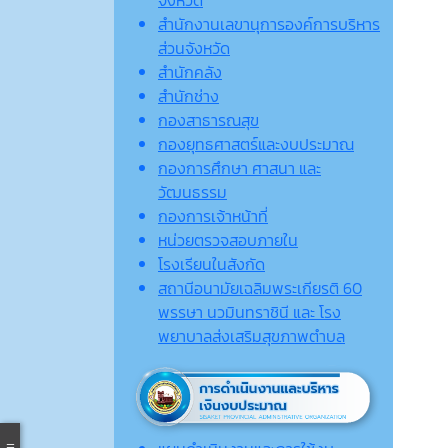
จังหวัด
สำนักงานเลขานุการองค์การบริหาร
ส่วนจังหวัด
สำนักคลัง
สำนักช่าง
กองสาธารณสุข
กองยุทธศาสตร์และงบประมาณ
กองการศึกษา ศาสนา และ
วัฒนธรรม
กองการเจ้าหน้าที่
หน่วยตรวจสอบภายใน
โรงเรียนในสังกัด
สถานีอนามัยเฉลิมพระเกียรติ 60
พรรษา นวมินทราชินี และ โรง
พยาบาลส่งเสริมสุขภาพตำบล