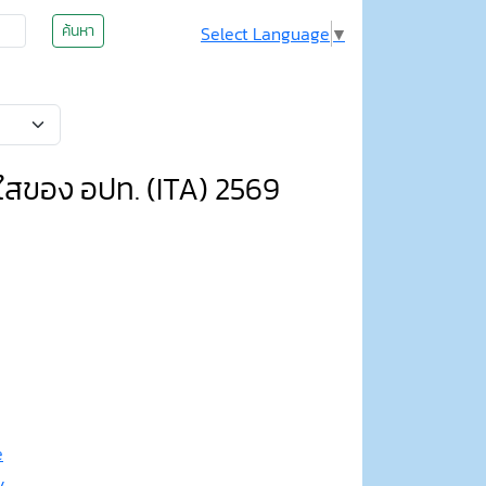
ค้นหา
Select Language
▼
ใสของ อปท. (ITA) 2569
e
y