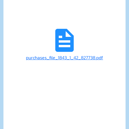
purchases_file_1843_1_42_827738.pdf